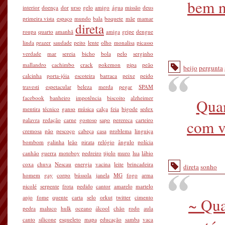
bem n
interior
doença
dor
urso
gelo
amigo
água
missão
deus
primeira vista
espaço
mundo
bala
boquete
mãe
mamar
direta
roupa
quarto
amanhã
amiga
gripe
dengue
linda
prazer
saudade
peito
lente
olho
monalisa
picasso
verdade
mar
sereia
bicho
bola
pelo
serginho
mallandro
cachimbo
crack
pokemon
pipa
peão
beijo
pergunta
calcinha
porta-jóia
escoteira
barraca
peixe
peido
travesti
espetacular
beleza
merda
pegar
SPAM
facebook
banheiro
impotência
biscoito
alzheimer
Quan
mentira
técnico
ganso
música
calça
feia
bigode
sedex
palavra
redação
carne
gostoso
sapo
perereca
carteiro
com v
cremosa
pão
pescoço
cabeça
casa
problema
linguiça
bombom
galinha
leão
pirata
relógio
ângulo
polícia
canhão
guerra
motoboy
pedreiro
tijolo
muro
lua
lábio
coxa
chuva
Nescau
energia
vacina
leite
brincadeira
direta
sonho
homem
gay
corpo
bússola
janela
MG
fogo
arma
picolé
serpente
frota
pedido
cantor
amarelo
martelo
anjo
fome
quente
carta
selo
orkut
twitter
cimento
~ Qua
pedra
maluco
hulk
oceano
álcool
chão
rodo
aula
canto
silicone
esqueleto
mapa
educação
samba
vaca