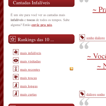
Cantadas Infalíveis
~ Pr
É um site para você ver as cantadas mais
infalíveis
toscas
e
de todos os tempos. Sabe
envie pra nós
alguma? Então
.
sonho
diálogo
Rankings das 10 ...
mais infalíveis
~ Voc
mais visitadas
~ 
mais recentes
mais toscas
mais longas
mais curtas
diálogo
sonho