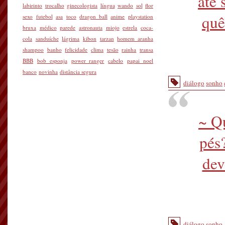
até 
labirinto
trocalho
ginecologista
língua
wando
sol
flor
quê
sexo
futebol
asa
toco
dragon ball
anime
playstation
bruxa
médico
parede
astronauta
miojo
estrela
coca-
cola
sanduíche
lágrima
kibon
tarzan
homem aranha
shampoo
banho
felicidade
clima
tesão
rainha
transa
BBB
bob esponja
power ranger
cabelo
papai noel
banco
novinha
distância segura
diálogo
sonho
~ Q
pés
dev
diálogo
sonho