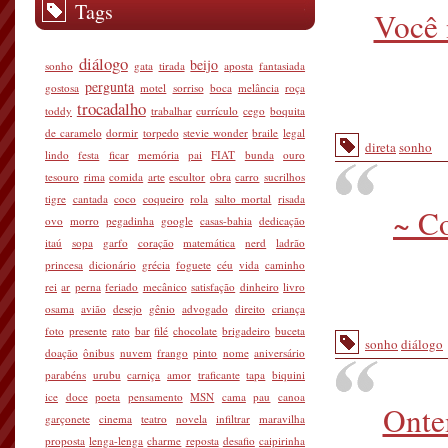
Tags
Você 
diálogo
beijo
sonho
gata
tirada
aposta
fantasiada
pergunta
gostosa
motel
sorriso
boca
melância
roça
trocadalho
toddy
trabalhar
currículo
cego
boquita
de caramelo
dormir
torpedo
stevie wonder
braile
legal
direta
sonho
lindo
festa
ficar
memória
pai
FIAT
bunda
ouro
tesouro
rima
comida
arte
escultor
obra
carro
sucrilhos
tigre
cantada
coco
coqueiro
rola
salto mortal
risada
~ C
ovo
morro
pegadinha
google
casas-bahia
dedicação
itaú
sopa
garfo
coração
matemática
nerd
ladrão
princesa
dicionário
grécia
foguete
céu
vida
caminho
rei
ar
perna
feriado
mecânico
satisfação
dinheiro
livro
osama
avião
desejo
gênio
advogado
direito
criança
foto
presente
rato
bar
filé
chocolate
brigadeiro
buceta
sonho
diálogo
doação
ônibus
nuvem
frango
pinto
nome
aniversário
parabéns
urubu
carniça
amor
traficante
tapa
biquini
ice
doce
poeta
pensamento
MSN
cama
pau
canoa
Ontem
garçonete
cinema
teatro
novela
infiltrar
maravilha
proposta
lenga-lenga
charme
reposta
desafio
caipirinha