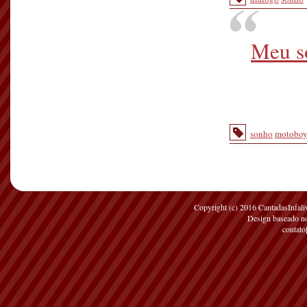
Meu so
sonho
motobo
Copyright (c) 2016 CantadasInfaliv
Design baseado 
contato