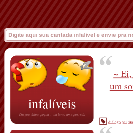
~ Ei,
um so
infalíveis
Chegou, falou, pegou ... ou levou uma porrada
diálogo
pai
tir