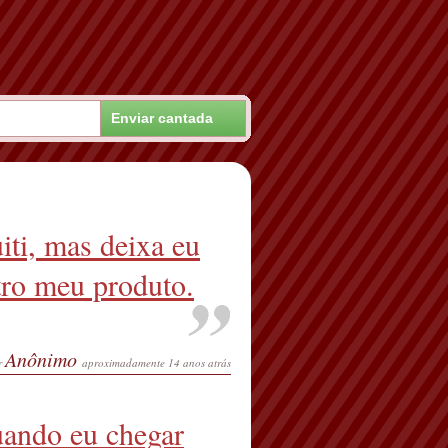
iti, mas deixa eu
tro meu produto.
Anônimo
r
aproximadamente 14 anos atrás
uando eu chegar