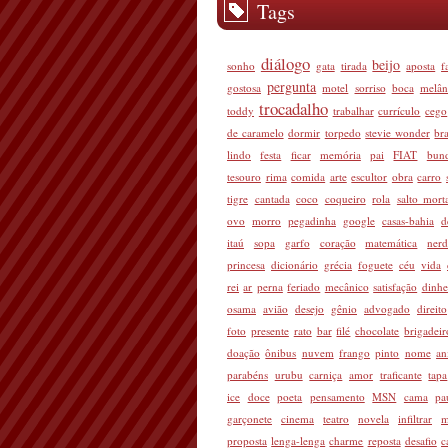
Tags
diálogo
beijo
sonho
gata
tirada
aposta
f
pergunta
gostosa
motel
sorriso
boca
melân
trocadalho
toddy
trabalhar
currículo
cego
de caramelo
dormir
torpedo
stevie wonder
bra
lindo
festa
ficar
memória
pai
FIAT
bun
tesouro
rima
comida
arte
escultor
obra
carro
tigre
cantada
coco
coqueiro
rola
salto mort
ovo
morro
pegadinha
google
casas-bahia
d
itaú
sopa
garfo
coração
matemática
ner
princesa
dicionário
grécia
foguete
céu
vida
rei
ar
perna
feriado
mecânico
satisfação
dinhe
osama
avião
desejo
gênio
advogado
direito
foto
presente
rato
bar
filé
chocolate
brigadeir
doação
ônibus
nuvem
frango
pinto
nome
an
parabéns
urubu
carniça
amor
traficante
tapa
ice
doce
poeta
pensamento
MSN
cama
pa
garçonete
cinema
teatro
novela
infiltrar
m
proposta
lenga-lenga
charme
reposta
desafio
c