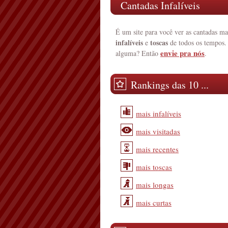
Cantadas Infalíveis
É um site para você ver as cantadas ma
infalíveis
toscas
e
de todos os tempos.
envie pra nós
alguma? Então
.
Rankings das 10 ...
mais infalíveis
mais visitadas
mais recentes
mais toscas
mais longas
mais curtas