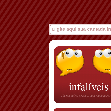
infalíveis
Chegou, falou, pegou ... ou levou uma po