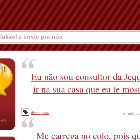
Eu não sou consultor da Jequ
ir na sua casa que eu te mos
direta
casa
enviado po
rrada
Me carrega no colo, pois q