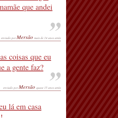
 mamãe que andei
Mersão
enviado por
mais de 14 anos atrás
as coisas que eu
e a gente faz?
Mersão
enviado por
quase 15 anos atrás
 eu lá em casa
!