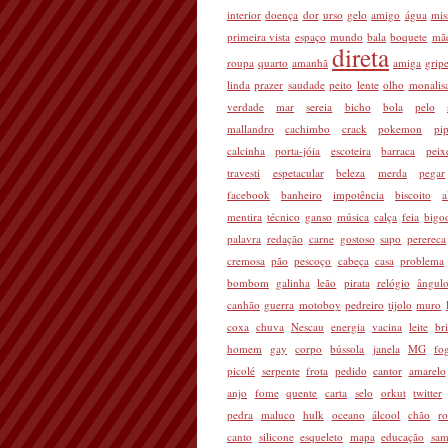
interior
doença
dor
urso
gelo
amigo
água
mis
primeira vista
espaço
mundo
bala
boquete
mã
direta
roupa
quarto
amanhã
amiga
grip
linda
prazer
saudade
peito
lente
olho
monalis
verdade
mar
sereia
bicho
bola
pelo
mallandro
cachimbo
crack
pokemon
pi
calcinha
porta-jóia
escoteira
barraca
peix
travesti
espetacular
beleza
merda
pegar
facebook
banheiro
impotência
biscoito
a
mentira
técnico
ganso
música
calça
feia
bigo
palavra
redação
carne
gostoso
sapo
perereca
cremosa
pão
pescoço
cabeça
casa
problema
bombom
galinha
leão
pirata
relógio
ângul
canhão
guerra
motoboy
pedreiro
tijolo
muro
coxa
chuva
Nescau
energia
vacina
leite
br
homem
gay
corpo
bússola
janela
MG
fo
picolé
serpente
frota
pedido
cantor
amarelo
anjo
fome
quente
carta
selo
orkut
twitter
pedra
maluco
hulk
oceano
álcool
chão
r
canto
silicone
esqueleto
mapa
educação
sam