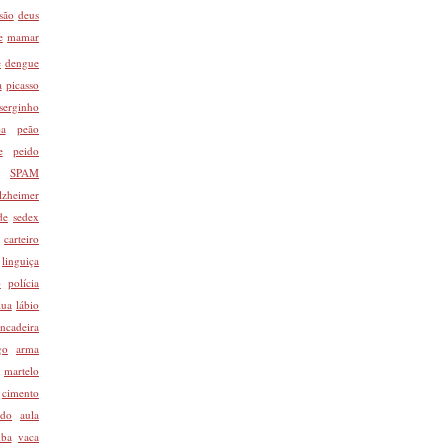
são
deus
e
mamar
e
dengue
a
picasso
serginho
pa
peão
e
peido
SPAM
lzheimer
de
sedex
carteiro
linguiça
o
polícia
lua
lábio
incadeira
go
arma
martelo
cimento
odo
aula
ba
vaca