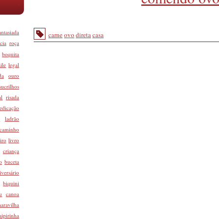
antasiada
carne
ovo
direta
casa
cia
roça
boquita
ile
legal
da
ouro
sucrilhos
al
risada
edicação
d
ladrão
caminho
iro
livro
criança
o
buceta
iversário
biquini
u
canoa
aravilha
aipirinha