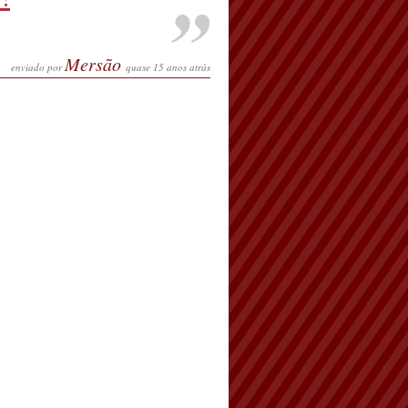
Mersão
enviado por
quase 15 anos atrás