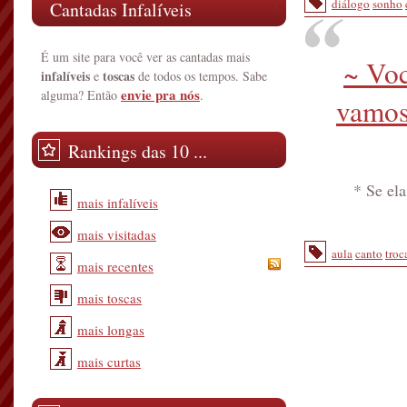
diálogo
sonho
Cantadas Infalíveis
É um site para você ver as cantadas mais
~ Voc
infalíveis
toscas
e
de todos os tempos. Sabe
envie pra nós
alguma? Então
.
vamos
Rankings das 10 ...
* Se ela
mais infalíveis
mais visitadas
aula
canto
troc
mais recentes
mais toscas
mais longas
mais curtas