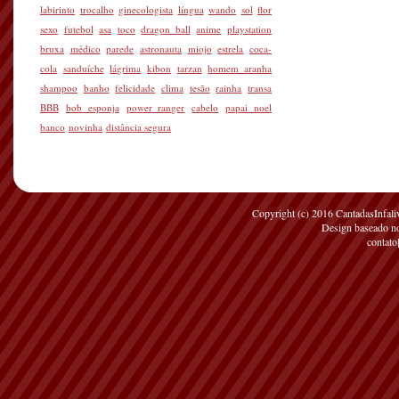
labirinto
trocalho
ginecologista
língua
wando
sol
flor
sexo
futebol
asa
toco
dragon ball
anime
playstation
bruxa
médico
parede
astronauta
miojo
estrela
coca-
cola
sanduíche
lágrima
kibon
tarzan
homem aranha
shampoo
banho
felicidade
clima
tesão
rainha
transa
BBB
bob esponja
power ranger
cabelo
papai noel
banco
novinha
distância segura
Copyright (c) 2016 CantadasInfaliv
Design baseado 
contato