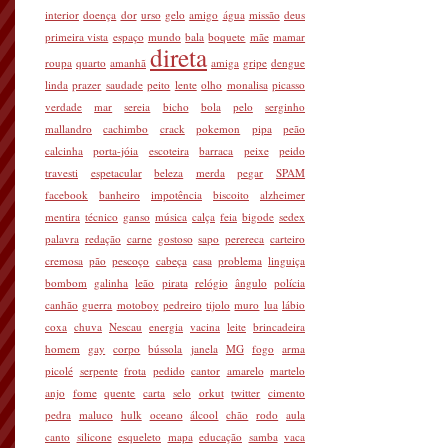
interior
doença
dor
urso
gelo
amigo
água
missão
deus
primeira vista
espaço
mundo
bala
boquete
mãe
mamar
direta
roupa
quarto
amanhã
amiga
gripe
dengue
linda
prazer
saudade
peito
lente
olho
monalisa
picasso
verdade
mar
sereia
bicho
bola
pelo
serginho
mallandro
cachimbo
crack
pokemon
pipa
peão
calcinha
porta-jóia
escoteira
barraca
peixe
peido
travesti
espetacular
beleza
merda
pegar
SPAM
facebook
banheiro
impotência
biscoito
alzheimer
mentira
técnico
ganso
música
calça
feia
bigode
sedex
palavra
redação
carne
gostoso
sapo
perereca
carteiro
cremosa
pão
pescoço
cabeça
casa
problema
linguiça
bombom
galinha
leão
pirata
relógio
ângulo
polícia
canhão
guerra
motoboy
pedreiro
tijolo
muro
lua
lábio
coxa
chuva
Nescau
energia
vacina
leite
brincadeira
homem
gay
corpo
bússola
janela
MG
fogo
arma
picolé
serpente
frota
pedido
cantor
amarelo
martelo
anjo
fome
quente
carta
selo
orkut
twitter
cimento
pedra
maluco
hulk
oceano
álcool
chão
rodo
aula
canto
silicone
esqueleto
mapa
educação
samba
vaca