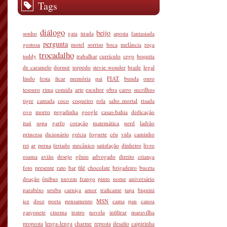
Tags
diálogo
beijo
sonho
gata
tirada
aposta
fantasiada
pergunta
gostosa
motel
sorriso
boca
melância
roça
trocadalho
toddy
trabalhar
currículo
cego
boquita
de caramelo
dormir
torpedo
stevie wonder
braile
legal
lindo
festa
ficar
memória
pai
FIAT
bunda
ouro
tesouro
rima
comida
arte
escultor
obra
carro
sucrilhos
tigre
cantada
coco
coqueiro
rola
salto mortal
risada
ovo
morro
pegadinha
google
casas-bahia
dedicação
itaú
sopa
garfo
coração
matemática
nerd
ladrão
princesa
dicionário
grécia
foguete
céu
vida
caminho
rei
ar
perna
feriado
mecânico
satisfação
dinheiro
livro
osama
avião
desejo
gênio
advogado
direito
criança
foto
presente
rato
bar
filé
chocolate
brigadeiro
buceta
doação
ônibus
nuvem
frango
pinto
nome
aniversário
parabéns
urubu
carniça
amor
traficante
tapa
biquini
ice
doce
poeta
pensamento
MSN
cama
pau
canoa
garçonete
cinema
teatro
novela
infiltrar
maravilha
proposta
lenga-lenga
charme
reposta
desafio
caipirinha