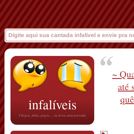
~ Qua
até 
quê
infalíveis
Chegou, falou, pegou ... ou levou uma porrada