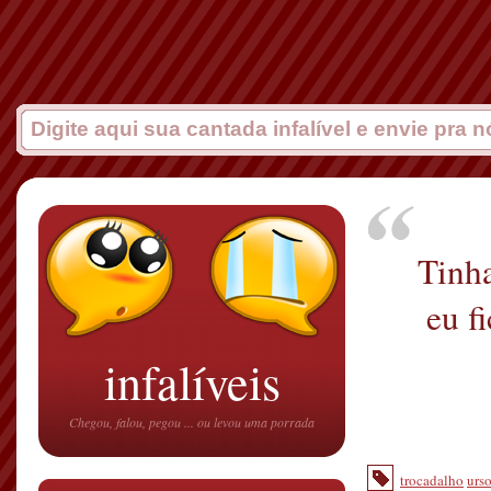
Tinha
eu f
infalíveis
Chegou, falou, pegou ... ou levou uma porrada
trocadalho
urs