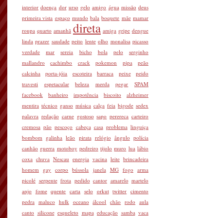
interior
doença
dor
urso
gelo
amigo
água
missão
deus
primeira vista
espaço
mundo
bala
boquete
mãe
mamar
direta
roupa
quarto
amanhã
amiga
gripe
dengue
linda
prazer
saudade
peito
lente
olho
monalisa
picasso
verdade
mar
sereia
bicho
bola
pelo
serginho
mallandro
cachimbo
crack
pokemon
pipa
peão
calcinha
porta-jóia
escoteira
barraca
peixe
peido
travesti
espetacular
beleza
merda
pegar
SPAM
facebook
banheiro
impotência
biscoito
alzheimer
mentira
técnico
ganso
música
calça
feia
bigode
sedex
palavra
redação
carne
gostoso
sapo
perereca
carteiro
cremosa
pão
pescoço
cabeça
casa
problema
linguiça
bombom
galinha
leão
pirata
relógio
ângulo
polícia
canhão
guerra
motoboy
pedreiro
tijolo
muro
lua
lábio
coxa
chuva
Nescau
energia
vacina
leite
brincadeira
homem
gay
corpo
bússola
janela
MG
fogo
arma
picolé
serpente
frota
pedido
cantor
amarelo
martelo
anjo
fome
quente
carta
selo
orkut
twitter
cimento
pedra
maluco
hulk
oceano
álcool
chão
rodo
aula
canto
silicone
esqueleto
mapa
educação
samba
vaca