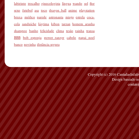
labirinto
trocalho
ginecologista
língua
wando
sol
flor
sexo
futebol
asa
toco
dragon ball
anime
playstation
bruxa
médico
parede
astronauta
miojo
estrela
coca-
cola
sanduíche
lágrima
kibon
tarzan
homem aranha
shampoo
banho
felicidade
clima
tesão
rainha
transa
BBB
bob esponja
power ranger
cabelo
papai noel
banco
novinha
distância segura
Copyright (c) 2016 CantadasInfaliv
Design baseado 
contato