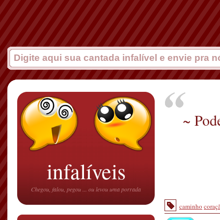
~ Pod
infalíveis
Chegou, falou, pegou ... ou levou uma porrada
caminho
coraç