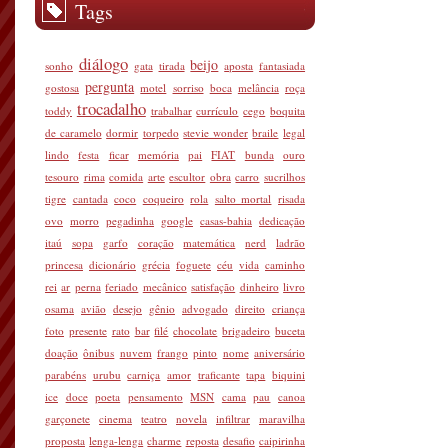
Tags
diálogo
beijo
sonho
gata
tirada
aposta
fantasiada
pergunta
gostosa
motel
sorriso
boca
melância
roça
trocadalho
toddy
trabalhar
currículo
cego
boquita
de caramelo
dormir
torpedo
stevie wonder
braile
legal
lindo
festa
ficar
memória
pai
FIAT
bunda
ouro
tesouro
rima
comida
arte
escultor
obra
carro
sucrilhos
tigre
cantada
coco
coqueiro
rola
salto mortal
risada
ovo
morro
pegadinha
google
casas-bahia
dedicação
itaú
sopa
garfo
coração
matemática
nerd
ladrão
princesa
dicionário
grécia
foguete
céu
vida
caminho
rei
ar
perna
feriado
mecânico
satisfação
dinheiro
livro
osama
avião
desejo
gênio
advogado
direito
criança
foto
presente
rato
bar
filé
chocolate
brigadeiro
buceta
doação
ônibus
nuvem
frango
pinto
nome
aniversário
parabéns
urubu
carniça
amor
traficante
tapa
biquini
ice
doce
poeta
pensamento
MSN
cama
pau
canoa
garçonete
cinema
teatro
novela
infiltrar
maravilha
proposta
lenga-lenga
charme
reposta
desafio
caipirinha