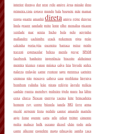
interior
doença
dor
urso
gelo
amigo
água
missão
deus
primeira vista
espaço
mundo
bala
boquete
mãe
mamar
direta
roupa
quarto
amanhã
amiga
gripe
dengue
linda
prazer
saudade
peito
lente
olho
monalisa
picasso
verdade
mar
sereia
bicho
bola
pelo
serginho
mallandro
cachimbo
crack
pokemon
pipa
peão
calcinha
porta-jóia
escoteira
barraca
peixe
peido
travesti
espetacular
beleza
merda
pegar
SPAM
facebook
banheiro
impotência
biscoito
alzheimer
mentira
técnico
ganso
música
calça
feia
bigode
sedex
palavra
redação
carne
gostoso
sapo
perereca
carteiro
cremosa
pão
pescoço
cabeça
casa
problema
linguiça
bombom
galinha
leão
pirata
relógio
ângulo
polícia
canhão
guerra
motoboy
pedreiro
tijolo
muro
lua
lábio
coxa
chuva
Nescau
energia
vacina
leite
brincadeira
homem
gay
corpo
bússola
janela
MG
fogo
arma
picolé
serpente
frota
pedido
cantor
amarelo
martelo
anjo
fome
quente
carta
selo
orkut
twitter
cimento
pedra
maluco
hulk
oceano
álcool
chão
rodo
aula
canto
silicone
esqueleto
mapa
educação
samba
vaca