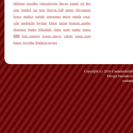
labirinto
trocalho
ginecologista
língua
wando
sol
flor
sexo
futebol
asa
toco
dragon ball
anime
playstation
bruxa
médico
parede
astronauta
miojo
estrela
coca-
cola
sanduíche
lágrima
kibon
tarzan
homem aranha
shampoo
banho
felicidade
clima
tesão
rainha
transa
BBB
bob esponja
power ranger
cabelo
papai noel
banco
novinha
distância segura
Copyright (c) 2016 CantadasInfaliv
Design baseado 
contato