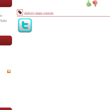
diálogo
mapa
coração
is
 Sabe