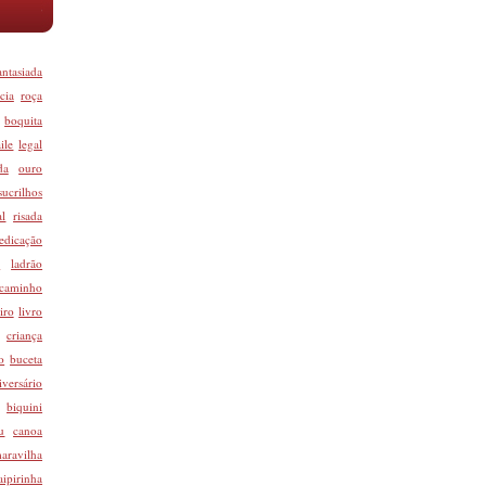
antasiada
cia
roça
boquita
ile
legal
da
ouro
sucrilhos
al
risada
edicação
d
ladrão
caminho
iro
livro
criança
o
buceta
iversário
biquini
u
canoa
aravilha
aipirinha