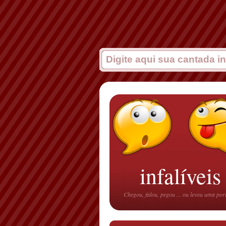
infalíveis
Chegou, falou, pegou ... ou levou uma po