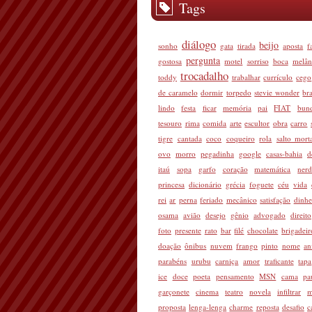
Tags
diálogo
beijo
sonho
gata
tirada
aposta
f
pergunta
gostosa
motel
sorriso
boca
melân
trocadalho
toddy
trabalhar
currículo
cego
de caramelo
dormir
torpedo
stevie wonder
bra
lindo
festa
ficar
memória
pai
FIAT
bun
tesouro
rima
comida
arte
escultor
obra
carro
tigre
cantada
coco
coqueiro
rola
salto mort
ovo
morro
pegadinha
google
casas-bahia
d
itaú
sopa
garfo
coração
matemática
ner
princesa
dicionário
grécia
foguete
céu
vida
rei
ar
perna
feriado
mecânico
satisfação
dinhe
osama
avião
desejo
gênio
advogado
direito
foto
presente
rato
bar
filé
chocolate
brigadeir
doação
ônibus
nuvem
frango
pinto
nome
an
parabéns
urubu
carniça
amor
traficante
tapa
ice
doce
poeta
pensamento
MSN
cama
pa
garçonete
cinema
teatro
novela
infiltrar
m
proposta
lenga-lenga
charme
reposta
desafio
c