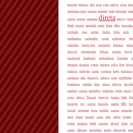
interior
doença
dor
urso
gelo
amigo
água
mis
primeira vista
espaço
mundo
bala
boquete
mã
direta
roupa
quarto
amanhã
amiga
grip
linda
prazer
saudade
peito
lente
olho
monalis
verdade
mar
sereia
bicho
bola
pelo
mallandro
cachimbo
crack
pokemon
pi
calcinha
porta-jóia
escoteira
barraca
peix
travesti
espetacular
beleza
merda
pegar
facebook
banheiro
impotência
biscoito
a
mentira
técnico
ganso
música
calça
feia
bigo
palavra
redação
carne
gostoso
sapo
perereca
cremosa
pão
pescoço
cabeça
casa
problema
bombom
galinha
leão
pirata
relógio
ângul
canhão
guerra
motoboy
pedreiro
tijolo
muro
coxa
chuva
Nescau
energia
vacina
leite
br
homem
gay
corpo
bússola
janela
MG
fo
picolé
serpente
frota
pedido
cantor
amarelo
anjo
fome
quente
carta
selo
orkut
twitter
pedra
maluco
hulk
oceano
álcool
chão
r
canto
silicone
esqueleto
mapa
educação
sam