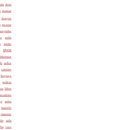
são
deus
e
mamar
e
dengue
a
picasso
serginho
pa
peão
e
peido
SPAM
lzheimer
de
sedex
carteiro
linguiça
o
polícia
lua
lábio
incadeira
go
arma
martelo
cimento
odo
aula
ba
vaca