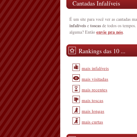
Cantadas Infalíveis
É um site para você ver as cantadas ma
infalíveis
toscas
e
de todos os tempos.
envie pra nós
alguma? Então
.
Rankings das 10 ...
mais infalíveis
mais visitadas
mais recentes
mais toscas
mais longas
mais curtas