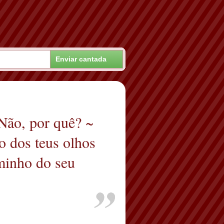
Não, por quê? ~
o dos teus olhos
minho do seu